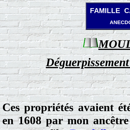
F
AMILLE 
ANECDO
MOUL
Déguerpissemen
Ces propriétés avaient été
en 1608 par mon ancêtr