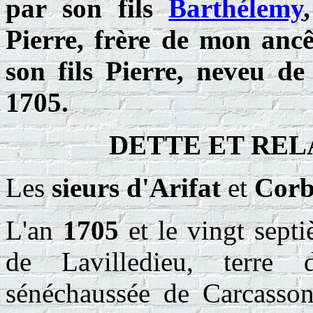
par son fils
Barthélemy
Pierre, frère de mon anc
son fils Pierre, neveu de 
1705.
DETTE ET REL
Les
sieurs d'Arifat
et
Corb
L'an
1705
et le vingt septi
de Lavilledieu, terre d
sénéchaussée de Carcassonn