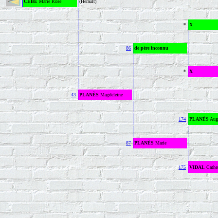
CÈBE
Marie Rose
(Hérault)
*
X
86
de père inconnu
*
X
43
PLANÈS
Magdeleine
174
PLANÈS
Aug
87
PLANÈS
Marie
175
VIDAL
Cathe