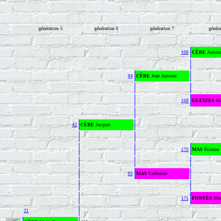
génération 5
génération 6
génération 7
généra
168
CÈBE
An
84
CÈBE
Jean Antoine
169
GLEIZES
Ma
42
CÈBE
Jacques
170
MAS
Étienne
85
MAS
Catherine
171
FONTÈS
Mar
21