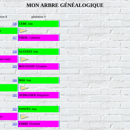
MON ARBRE GÉNÉALOGIQUE
tion 8
génération 9
336
CÈBE
Jean
toine
337
VIDAL
Catherine
338
GLEIZES
Jean
rie Anne
339
BOUYSSOU
Élisabeth
340
MAS
Jean
341
AUDIGUIER
Marguerite
342
FONTÈS
Jean
ie
343
FABRE
Élisabeth