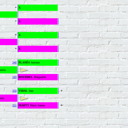
*
X
*
X
*
X
*
X
348
PLANÈS
Antoine
ustin
349
BOURDEL
Marguerite
+
350
VIDAL
Jean
rine
+
351
MARTY
Marie Jeanne