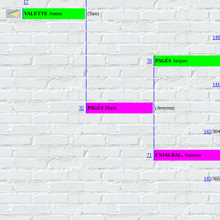
17
VALETTE
Jeanne
(Tarn)
140
70
PAGÉS
Jacques
141
35
PAGÉS
Marie
(Aveyron)
142
/304
71
ENJALBAL,
Suzanne
143
/305