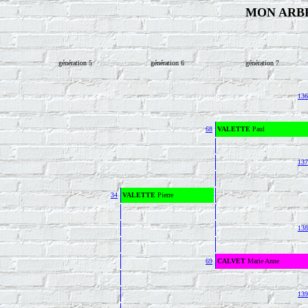
MON ARB
génération 5
génération 6
génération 7
136
68
VALETTE
Paul
137
34
VALETTE
Pierre
138
69
CALVET
Marie Anne
139