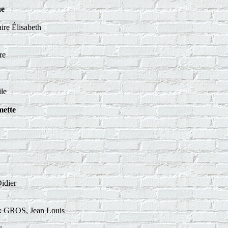
ne
re Élisabeth
re
le
ette
idier
 GROS, Jean Louis