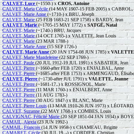
CALVET, Luce
(~1550-) x
CROS, Antoine
CALVET, Maria Cécile
(14 MAY 1907-15 FEB 2005) x CABROL, M
CALVET, Marie Anne
(~1710-) x BRU, Joseph
CALVET, Marie
(25 FEB 1683-21 SEP 1758) x BARDY, Jean
CALVET, Marie
(~1705-15 MAY 1772) x
SATGÉ, Natal
CALVET, Marie
(~1740-) BRU, Jacques
CALVET, Marie
(14 OCT 1765-) x VALETTE, Jean Louis
CALVET, Marie
(23 MAR 1788-)
CALVET, Marie Anne
(15 SEP 1726-)
CALVET, Marie Anne
(20 JAN 1754-08 JUN 1785) x
VALETTE,
CALVET, Marie Magdeleine
(22 SEP 1769-)
CALVET, Paule
(20 JUL 1912-19 JUL 1991) x SABATIER, Jean
CALVET, Pierre
(~1660-after FEB 1720) x ENJALBAL, Anne
CALVET, Pierre
(~1685-after FEB 1753) x ARMENGAUD, Élisabe
CALVET, Pierre
(~1730-after JUL 1791) x
VALETTE, Jeanne
CALVET, Pierre
(~1681-17..) x ROSSIGNOL, Marie
CALVET, Pierre
(11 MAR 1760-) x ENJALBERT, Anne
CALVET, Pierre
(11 AUG 1783-)
CALVET, Pierre
(30 AUG 1847-) x BLANC, Marie
CALVET, Pierre Louis
(13 MAR 1910-26 JUN 1973) x LÉOTARD, L
CALVET, Suzanne
(22 MAY 1768-) x COMBES, Louis
CALVIGNAC, Félicité Marie
(20 SEP 1851-04 JAN 1934) x BOYER
CAMAIL, Alexia
(23 JUN 1992-)
CAMAIL, François
(14 JUN 1958-) x CHAMEAU, Brigitte
CAMARET, Cécile
(30 JUL 19..-) x CORDIER, Christian