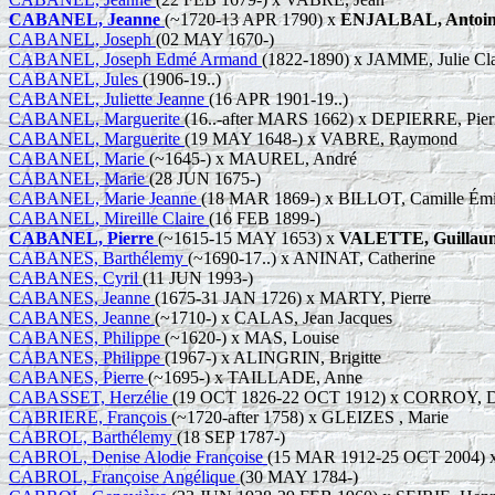
CABANEL, Jeanne
(~1720-13 APR 1790) x
ENJALBAL, Antoi
CABANEL, Joseph
(02 MAY 1670-)
CABANEL, Joseph Edmé Armand
(1822-1890) x JAMME, Julie Clai
CABANEL, Jules
(1906-19..)
CABANEL, Juliette Jeanne
(16 APR 1901-19..)
CABANEL, Marguerite
(16..-after MARS 1662) x DEPIERRE, Pier
CABANEL, Marguerite
(19 MAY 1648-) x VABRE, Raymond
CABANEL, Marie
(~1645-) x MAUREL, André
CABANEL, Marie
(28 JUN 1675-)
CABANEL, Marie Jeanne
(18 MAR 1869-) x BILLOT, Camille Émi
CABANEL, Mireille Claire
(16 FEB 1899-)
CABANEL, Pierre
(~1615-15 MAY 1653) x
VALETTE, Guillaum
CABANES, Barthélemy
(~1690-17..) x ANINAT, Catherine
CABANES, Cyril
(11 JUN 1993-)
CABANES, Jeanne
(1675-31 JAN 1726) x MARTY, Pierre
CABANES, Jeanne
(~1710-) x CALAS, Jean Jacques
CABANES, Philippe
(~1620-) x MAS, Louise
CABANES, Philippe
(1967-) x ALINGRIN, Brigitte
CABANES, Pierre
(~1695-) x TAILLADE, Anne
CABASSET, Herzélie
(19 OCT 1826-22 OCT 1912) x CORROY, D
CABRIERE, François
(~1720-after 1758) x GLEIZES , Marie
CABROL, Barthélemy
(18 SEP 1787-)
CABROL, Denise Alodie Françoise
(15 MAR 1912-25 OCT 2004) x
CABROL, Françoise Angélique
(30 MAY 1784-)