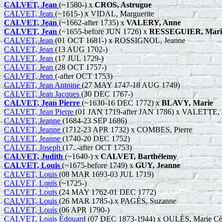
CALVET, Jean
(~1580-) x
CROS, Astrugue
CALVET, Jean
(~1615-) x VIDAL, Marguerite
CALVET, Jean
(~1662-after 1735) x
VALERY, Anne
CALVET, Jean
(~1655-before JUN 1726) x
RESSEGUIER, Mar
CALVET, Jean
(01 OCT 1681-) x ROSSIGNOL, Jeanne
CALVET, Jean
(13 AUG 1702-)
CALVET, Jean
(17 JUL 1729-)
CALVET, Jean
(28 OCT 1757-)
CALVET, Jean
(-after OCT 1753)
CALVET, Jean Antoine
(27 MAY 1747-18 AUG 1749)
CALVET, Jean Jacques
(30 DEC 1767-)
CALVET, Jean Pierre
(~1630-16 DEC 1772) x
BLAVY, Marie
CALVET, Jean Pierre
(01 JAN 1719-after JAN 1786) x VALETTE, 
CALVET, Jeanne
(1684-23 SEP 1686)
CALVET, Jeanne
(1712-23 APR 1732) x COMBES, Pierre
CALVET, Jeanne
(1740-20 DEC 1752)
CALVET, Joseph
(17..-after OCT 1753)
CALVET, Judith
(~1640-) x
CALVET, Barthélemy
CALVET, Louis
(~1675-before 1749) x
GUY, Jeanne
CALVET, Louis
(08 MAR 1693-03 JUL 1719)
CALVET, Louis
(~1725-)
CALVET, Louis
(24 MAY 1762-01 DEC 1772)
CALVET, Louis
(26 MAR 1785-) x PAGÉS, Suzanne
CALVET, Louis
(06 APR 1790-)
CALVET, Louis Édouard
(07 DEC 1873-1944) x OULÈS, Marie Cé