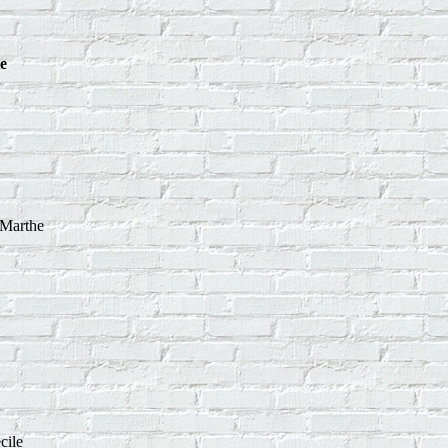
ie
Marthe
cile