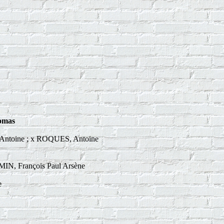
omas
ntoine ; x ROQUES, Antoine
IN, François Paul Arsène
e