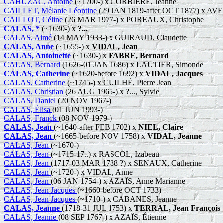
CAHUZAC, Antoine
(~1700-) x CORBIÈRE, Jeanne
CAILLET, Mélanie Léontine
(29 JAN 1819-after OCT 1877) x AV
CAILLOT, Céline
(26 MAR 1977-) x POREAUX, Christophe
CALAS, *
(~1630-) x
?...
CALAS, Aimé
(14 MAY 1933-) x GUIRAUD, Claudette
CALAS, Anne
(~1655-) x
VIDAL, Jean
CALAS, Antoinette
(~1630-) x
FABRE, Bernard
CALAS, Bernard
(1626-01 JAN 1686) x LAUTIER, Simonde
CALAS, Catherine
(~1620-before 1692) x
VIDAL, Jacques
CALAS, Catherine
(~1745-) x CUILHÉ, Pierre Jean
CALAS, Christian
(26 AUG 1965-) x ?..., Sylvie
CALAS, Daniel
(20 NOV 1967-)
CALAS, Élisa
(01 JUN 1993-)
CALAS, Franck
(08 NOV 1979-)
CALAS, Jean
(~1640-after FEB 1702) x
NIEL, Claire
CALAS, Jean
(~1665-before NOV 1758) x
VIDAL, Jeanne
CALAS, Jean
(~1670-)
CALAS, Jean
(~1715-17..) x RASCOL, Izabeau
CALAS, Jean
(1717-03 MAR 1788 ?) x SENAUX, Catherine
CALAS, Jean
(~1720-) x VIDAL, Anne
CALAS, Jean
(06 JAN 1754-) x AZAÏS, Anne Marianne
CALAS, Jean Jacques
(~1660-before OCT 1733)
CALAS, Jean Jacques
(~1710-) x CABANES, Jeanne
CALAS, Jeanne
(1718-31 JUL 1753) x
TERRAL, Jean François
CALAS, Jeanne
(08 SEP 1767-) x AZAÏS, Étienne