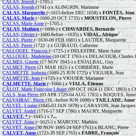
CALAS, Joseph
(~1705-)
CALAS, Joseph
(1741-) x ALINGRIN, Marianne
CALAS, Marguerite
(~1615-before DEC 1658) x
FONTÈS, Jean
CALAS, Marie
(~1660-20 OCT 1735) x
MOUSTELON, Pierre
CALAS, Marie Anne
(~1705-)
CALAS, Mathieu
(~1600-) x
CHAVARDÈS, Bernarde
CALAS, Olivier
(~1600-before ~1635) x
VIDAL, Afrique
CALAS, Pierre
(~1630-09 FEB 1681) x LAUTIER, Marguerite
CALAS, Pierre
(1722 -) x GUIRAUD, Catherine
CALLOUEL, François
(~1725-) x DELESTRE, Marie Anne
CALLOUEL, Madeleine
(10 OCT 1763-) x DELACOUR, Charles Ja
CALMES, Ginette
(17 NOV 1943-) x ENJALBAL, Guy
CALMET, Pierre
(21 MAR 1821-) x CORBIÈRE, Marie
CALMETTE, Izabeau
(1689-25 JUN 1725) x VIGUIER, Jean
CALMETTE, Jean
(~1725-) x VIGUIER, Marianne
CALMETTE, Marie
(~1660-) x
VIALA, Étienne
CÂLOT, Marie Françoise Libaire
(09 OCT 1824-11 DEC 1883) x C
CALS, Jean Pierre
(03 APR 1729-04 AUG 1783) x ROQUES, Jeann
CALVAIRAC, Pierre
(16..-before JUN 1690) x
TAILLADE, Anne
CALVEL, Louise
(1845-03 JAN 1878) x CARAYON, Jean Jacques 
CALVET, André
(1716-17 SEP 1786) x MAURY, Marguerite
CALVET, *
(~1645-) x
?...
CALVET, Anne
(~1625-) x MARCOU, Mathieu
CALVET, Anne
(30 NOV 1695-24 SEP 1761) x BLANC, Pierre
CALVET, Anne
(1723-20 SEP 1763) x
FABRE, François