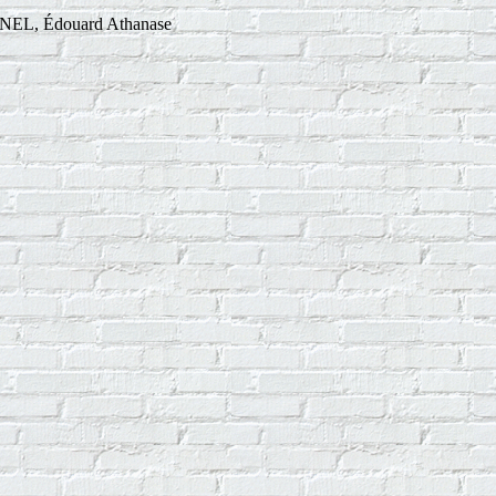
ENEL, Édouard Athanase