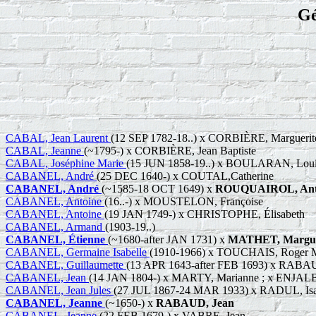
Gé
CABAL, Jean Laurent
(12 SEP 1782-18..) x CORBIÈRE, Marguerit
CABAL, Jeanne
(~1795-) x CORBIÈRE, Jean Baptiste
CABAL, Joséphine Marie
(15 JUN 1858-19..) x BOULARAN, Loui
CABANEL, André
(25 DEC 1640-) x COUTAL,Catherine
CABANEL, André
(~1585-18 OCT 1649) x
ROUQUAIROL, Anto
CABANEL, Antoine
(16..-) x MOUSTELON, Françoise
CABANEL, Antoine
(19 JAN 1749-) x CHRISTOPHE, Élisabeth
CABANEL, Armand
(1903-19..)
CABANEL, Étienne
(~1680-after JAN 1731) x
MATHET, Margue
CABANEL, Germaine Isabelle
(1910-1966) x TOUCHAIS, Roger Ma
CABANEL, Guillaumette
(13 APR 1643-after FEB 1693) x RAB
CABANEL, Jean
(14 JAN 1804-) x MARTY, Marianne ; x ENJAL
CABANEL, Jean Jules
(27 JUL 1867-24 MAR 1933) x RADUL, Isa
CABANEL, Jeanne
(~1650-) x
RABAUD, Jean
CABANEL, Jeanne
(22 FEB 1679-) x VABRE, Jean