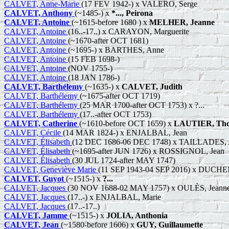
CALVET, Anne-Marie
(17 FEV 1942-) x VALERO, Serge
CALVET, Anthony
(~1485-) x
*..., Peirona
CALVET, Antoine
(~1615-before 1680 ) x
MELHER, Jeanne
CALVET, Antoine
(16..-17..) x CARAYON, Marguerite
CALVET, Antoine
(~1670-after OCT 1681)
CALVET, Antoine
(~1695-) x BARTHES, Anne
CALVET, Antoine
(15 FEB 1698-)
CALVET, Antoine
(NOV 1755-)
CALVET, Antoine
(18 JAN 1786-)
CALVET, Barthélemy
(~1635-) x
CALVET, Judith
CALVET, Barthélemy
(~1675-after OCT 1719)
CALVET, Barthélemy
(25 MAR 1700-after OCT 1753) x ?...
CALVET, Barthélemy
(17..-after OCT 1753)
CALVET, Catherine
(~1610-before OCT 1659) x
LAUTIER, Th
CALVET, Cécile
(14 MAR 1824-) x ENJALBAL, Jean
CALVET, Élisabeth
(12 DEC 1686-06 DEC 1748) x TAILLADES, A
CALVET, Élisabeth
(~1695-after JUN 1726) x ROSSIGNOL, Jean
CALVET, Élisabeth
(30 JUL 1724-after MAY 1747)
CALVET, Geneviève Marie
(11 SEP 1943-04 SEP 2016) x DUCHEM
CALVET, Guyot
(~1515-) x
?...
CALVET, Jacques
(30 NOV 1688-02 MAY 1757) x OULÈS, Jeann
CALVET, Jacques
(17..-) x ENJALBAL, Marie
CALVET, Jacques
(17..-17..)
CALVET, Jamme
(~1515-) x
JOLIA, Ant
honia
CALVET, Jean
(~1580-before 1606) x
GUY, Guillaumette