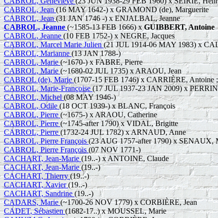
CABROL, Geneviève
(23 JUN 1938-29 FEB 1960) x SEIRIE, Henr
CABROL, Jean
(16 MAY 1642-) x GRAMOND (de), Marguerite
CABROL, Jean
(31 JAN 1746 -) x ENJALBAL, Jeanne
CABROL, Jeanne
(~1585-13 FEB 1666) x
GUIBBERT, Antoine
CABROL, Jeanne
(10 FEB 1752-) x NEGRE, Jacques
CABROL, Marcel Marie Julien
(21 JUL 1914-06 MAY 1983) x CAL
CABROL, Marianne
(13 JAN 1788-)
CABROL, Marie
(~1670-) x FABRE, Pierre
CABROL, Marie
(~1680-02 JUL 1735) x ARAOU, Jean
CABROL (de), Marie
(1707-15 FEB 1746) x CARRIÈRE, Antoine 
CABROL, Marie-Françoise
(17 JUL 1937-23 JAN 2009) x PERRIN,
CABROL, Michel
(08 MAY 1946-)
CABROL, Odile
(18 OCT 1939-) x BLANC, François
CABROL, Pierre
(~1675-) x ARAOU, Catherine
CABROL, Pierre
(~1745-after 1790) x VIDAL, Brigitte
CABROL, Pierre
(1732-24 JUL 1782) x ARNAUD, Anne
CABROL, Pierre François
(23 AUG 1757-after 1790) x SENAUX, 
CABROL, Pierre François
(07 NOV 1771-)
CACHART, Jean-Marie
(19..-) x ANTOINE, Claude
CACHART, Jean-Marie
(19..-)
CACHART, Thierry
(19..-)
CACHART, Xavier
(19..-)
CACHART, Sandrine
(19..-)
CADARS, Marie
(~1700-26 NOV 1779) x CORBIÈRE, Jean
CADET, Sébastien
(1682-17..) x MOUSSEL, Marie