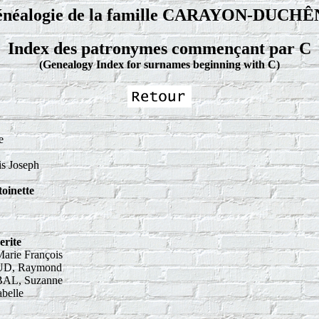
néalogie de la famille CARAYON-DUCH
Index des patronymes commençant par C
(Genealogy Index for surnames beginning with C)
e
s Joseph
inette
rite
rie François
AUD, Raymond
BAL, Suzanne
belle