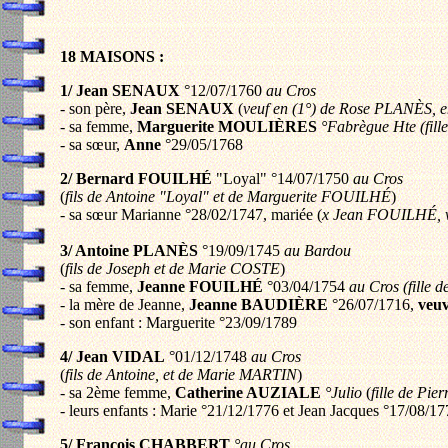
18 MAISONS :
1/
Jean SENAUX
°12/07/1760
au Cros
- son père,
Jean SENAUX
(
veuf en (1°) de Rose PLANÈS,
- sa femme,
Marguerite MOULIÈRES
°Fabrègue Hte (fill
- sa sœur,
Anne
°29/05/1768
2/ Bernard FOUILHÉ
"Loyal" °14/07/1750
au Cros
(
fils de Antoine "Loyal" et de Marguerite FOUILHÉ
)
- sa sœur Marianne °28/02/1747, mariée (
x Jean FOUILHÉ, v
3/ Antoine PLANÈS
°19/09/1745
au Bardou
(
fils de Joseph et de Marie COSTE
)
- sa femme,
Jeanne FOUILHÉ
°03/04/1754
au Cros (fille 
- la mère de Jeanne,
Jeanne BAUDIÈRE
°26/07/1716,
veu
- son enfant : Marguerite °23/09/1789
4/ Jean VIDAL
°01/12/1748
au Cros
(
fils de Antoine, et de Marie MARTIN
)
- sa 2ème femme,
Catherine AUZIALE
°Julio
(
fille de Pi
- leurs enfants : Marie °21/12/1776 et Jean Jacques °17/08/1
5/ François CHABBERT
°au Cros