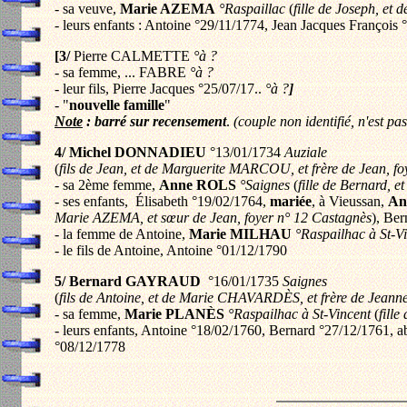
- sa veuve,
Marie AZEMA
°Raspaillac
(
fille de Joseph, et
- leurs enfants : Antoine °29/11/1774, Jean Jacques Françoi
[3/
Pierre CALMETTE
°à ?
- sa femme, ... FABRE
°à ?
- leur fils, Pierre Jacques °25/07/17..
°à ?
]
- "
nouvelle famille
"
Note
: barré sur recensement
.
(couple non identifié, n'est p
4/ Michel DONNADIEU
°13/01/1734
Auziale
(
fils de Jean, et de Marguerite MARCOU
, et frère de Jean, f
- sa 2ème femme,
Anne ROLS
°Saignes
(
fille de Bernard, 
- ses enfants, Élisabeth °19/02/1764,
mariée
, à Vieussan,
An
Marie AZEMA, et sœur de Jean, foyer n° 12 Castagnès
), Be
- la femme de Antoine,
Marie MILHAU
°Raspailhac à St-V
- le fils de Antoine, Antoine °01/12/1790
5/ Bernard GAYRAUD
°16/01/1735
Saignes
(
fils de Antoine, et de Marie CHAVARDÈS, et frère de Jean
- sa femme,
Marie PLANÈS
°Raspailhac à St-Vincent
(
fill
- leurs enfants, Antoine °18/02/1760, Bernard °27/12/1761, 
°08/12/1778