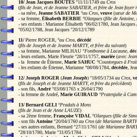
10/ Jean Jacques BOUTES
°11/11/1749
au Cros
(
fils de Jean, et de Jeanne SABATIER, et frère de Jean foyer 
- sa mère,
Jeanne SABATIER
°au Cros
,
veuve
(
sœur de Ma
- sa femme,
Élisabeth BERBIE
°Olargues
(
fille de Antoine
- ses enfants : Marianne Élisabeth °06/02/1780, Jean Jacque
°05/02/1788, Jean Jacques °20/12/1789
11/
Pierre ROGER,
°au Cros
,
décédé
(
fils de Joseph et de Jeanne MARTY, et frère du suivant
)
- sa femme, Marianne MILHAU °
Fontbonne à Lacaune
,
déc
-
leurs enfants, Marie Fleurie °28/11/1757,
mariée
(
avec Jean
- la femme de Étienne,
Marie SAHUC
°Coustorgues à Fraï
- les enfants de Étienne, Marianne °08/08/1784,
décédée
, Je
12/ Joseph ROGER
(
Jean Joseph
) °18/05/1734
au Cros
,
v
(
fils de Joseph et de Jeanne MARTY, et frère du précédent
)
- son fils,
André
°03/08/1765 x 26/04/1790
- la femme de André,
Marie GUIRAUD
°Pratenjalie à Ca
13/ Bernard GELI
°Pradals à Mons
(
fils de Jean et de Anne LAUZE
)
- sa 2ème femme,
Françoise VIDAL
°Olargues
(
fille de Si
- son fils
Antoine
°20/04/1760
au Cros
(
de Marianne BARTHO
- ses autres enfants, Bernard °27/11/1761 (
de Marianne BA
°28/10/1780, Marie °31/05/1784