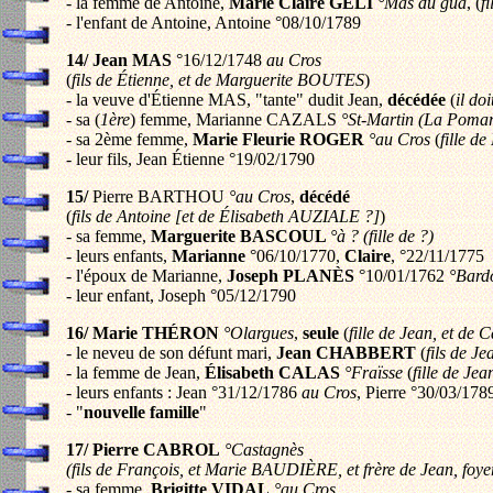
- la femme de Antoine,
Marie Claire GELI
°Mas du gua
, (
f
- l'enfant de Antoine, Antoine °08/10/1789
14/ Jean MAS
°16/12/1748
au Cros
(
fils de Étienne, et de Marguerite BOUTES
)
- la veuve d'Étienne MAS, "tante" dudit Jean,
décédée
(
il do
- sa (
1ère
) femme, Marianne CAZALS
°St-Martin (La Poma
- sa 2ème femme,
Marie Fleurie ROGER
°au Cros
(
fille d
- leur fils, Jean Étienne °19/02/1790
15/
Pierre BARTHOU
°au Cros
,
décédé
(
fils de Antoine [et de Élisabeth AUZIALE ?]
)
- sa femme,
Marguerite BASCOUL
°à ? (fille de ?)
- leurs enfants,
Marianne
°06/10/1770,
Claire
, °22/11/1775
- l'époux de Marianne,
Joseph PLANÈS
°10/01/1762
°Bard
- leur enfant, Joseph °05/12/1790
16/ Marie THÉRON
°Olargues
,
seule
(
fille de Jean, et de
- le neveu de son défunt mari,
Jean CHABBERT
(
fils de J
- la femme de Jean,
Élisabeth CALAS
°Fraïsse
(
fille de Je
- leurs enfants : Jean °31/12/1786
au Cros
, Pierre °30/03/17
- "
nouvelle famille
"
17/ Pierre CABROL
°Castagnès
(fils de François, et Marie BAUDIÈRE, et frère de Jean, foye
- sa femme,
Brigitte VIDAL
°au Cros