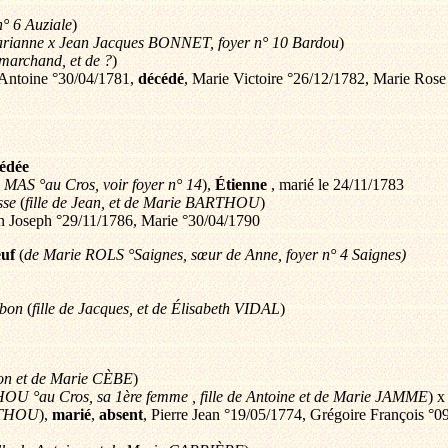
n° 6 Auziale
)
rianne x Jean Jacques BONNET, foyer n° 10 Bardou
)
, marchand, et de ?
)
s Antoine °30/04/1781,
décédé
, Marie Victoire °26/12/1782, Marie Ros
édée
 MAS °au Cros, voir foyer n° 14
),
Étienne
, marié le 24/11/1783
sse
(
fille de Jean, et de Marie BARTHOU
)
an Joseph °29/11/1786, Marie °30/04/1790
euf
(
de Marie ROLS °Saignes, sœur de Anne, foyer n° 4 Saignes)
mbon
(
fille de Jacques, et de Élisabeth VIDAL
)
mon et de Marie CÈBE
)
U °au Cros, sa 1ère femme , fille de Antoine et de Marie JAMME
) x
RTHOU
),
marié
,
absent
, Pierre Jean °19/05/1774, Grégoire François °0