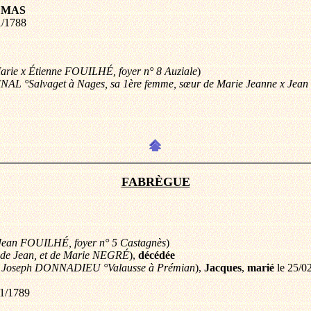
e MAS
1/1788
Marie x Étienne FOUILHÉ, foyer n° 8 Auziale
)
NAL °Salvaget à Nages, sa 1ère femme, sœur de Marie Jeanne x Jea
FABRÈGUE
 x Jean FOUILHÉ, foyer n° 5 Castagnès
)
e de Jean, et de Marie NEGRÉ
),
décédée
 Joseph DONNADIEU °Valausse à Prémian
),
Jacques
,
marié
le 25/0
11/1789