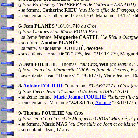
(
fils de Barthélemy CHABBERT et de Catherine ARNAUD
)
- sa femme,
Catherine RIEU
°aux Horts
(
fille de François
- leurs enfants : Catherine °01/05/1763, Marianne °13/12/17
6/ Jean PLANÈS
°18/10/1740
au Cros
(
fils de Georges et de Marie FOUILHÉ
)
- sa 2ème femme,
Marguerite CASTEL
°Le Rieu à Olargu
- son frère,
Antoine PLANÈS
- sa tante, Magdelaine FOUILHÉ,
décédée
- ses enfants : Jorge °06/02/1775, Jean °21/11/1779, Marguer
7/ Jean FOUILHÉ
"Thomas"
°au Cros
,
veuf
(
de Jeanne PL
(
fils de Jean et de Marguerite GROS, et frère de Thomas, foy
- ses enfants : Jean "Thomas" °14/03/1771, Marie Jeanne °1
8/
Antoine FOUILHÉ
"Guardian"
°02/06/1717 au Cros
(
as
(
fils de Pierre Jean "Thomas" et de Jeanne BARTHOU
)
- sa 2ème femme,
Marie Jeanne FOUILHÉ
°Saignes
(
fille
- leurs enfants : Marianne °24/08/1766,
Antoine
°23/11/1775, 
9/ Thomas FOUILHÉ
°au Cros
(
fils de Jean °au Cros et de Marguerite GROS °Mazarié, et f
- sa femme,
Marie MAS
°au Cros
(f
ille de Jean et de Marie
- son enfant : Jean, 17 ans