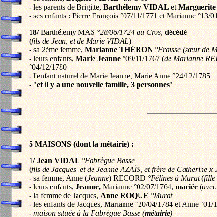
- les parents de Brigitte,
Barthélemy VIDAL
et
Marguerit
- ses enfants : Pierre François °07/11/1771 et Marianne °13/0
18/
Barthélemy MAS
°28/06/1724 au Cros
,
décédé
(
fils de Jean, et de Marie VIDAL
)
- sa 2ème femme,
Marianne THÉRON
°Fraïsse (sœur de 
- leurs enfants,
Marie Jeanne
°09/11/1767 (
de Marianne REI
°04/12/1780
- l'enfant naturel de Marie Jeanne, Marie Anne °24/12/1785
- "
et il y a une nouvelle famille, 3 personnes
"
5 MAISONS (dont la métairie) :
1/ Jean VIDAL
°Fabrègue Basse
(
fils de Jacques, et de Jeanne AZAÏS, et frère de Catherine
- sa femme, Anne (
Jeanne
) RECORD
°Félines à Murat
(
fill
- leurs enfants,
Jeanne,
Marianne °02/07/1764,
mariée
(
avec
- la femme de Jacques,
Anne ROQUE
°Murat
- les enfants de Jacques, Marianne °20/04/1784 et Anne °01/
-
maison située à la Fabrègue Basse (
métairie
)