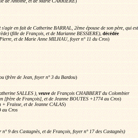
ille de Antoine, et de Marie CARRIÈRE
)
it s'agir en fait de Catherine BARRAL, 2ème épouse de son père, qui es
rède)
(
fille de François, et de Marianne BESSIERE)
,
décédée
e Pierre, et de Marie Anne MILHAU, foyer n° 11 du Cros
)
ou
(
frère de Jean, foyer n° 3 du Bardou
)
 Catherine SALLES ),
veuve
de François CHABBERT du Colombier
ean [frère de François], et de Jeanne BOUTES +1774 au Cros
)
an + Fraisse, et de Jeanne CALAS
)
89
au Cros
r n° 9 des Castagnès, et de François, foyer n° 17 des Castagnès)