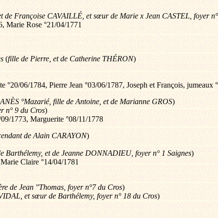
, et de Françoise CAVAILLÉ, et sœur de Marie x Jean CASTEL, foyer n°
66, Marie Rose °21/04/1771
es
(
fille de Pierre, et de Catherine THÉRON
)
ite °20/06/1784, Pierre Jean °03/06/1787, Joseph et François, jumeaux
ANÈS °Mazarié, fille de Antoine, et de Marianne GROS
)
er n° 9 du Cros
)
9/09/1773, Marguerite °08/11/1778
cendant de Alain CARAYON
)
 de Barthélemy, et de Jeanne DONNADIEU, foyer n° 1 Saignes
)
Marie Claire °14/04/1781
rère de Jean "Thomas, foyer n°7 du Cros
)
 VIDAL, et sœur de Barthélemy, foyer n° 18 du Cros
)