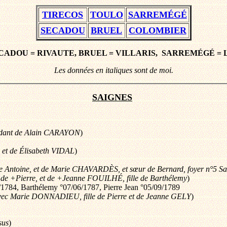
TIRECOS
TOULO
SARREMÉGÉ
SECADOU
BRUEL
COLOMBIER
ECADOU = RIVAUTE, BRUEL = VILLARIS, SARREMÉGÉ =
Les données en italiques sont de moi.
SAIGNES
dant de Alain CARAYON
)
h et de Élisabeth VIDAL
)
 de Antoine, et de Marie CHAVARDÈS, et sœur de Bernard, foyer n°5 
s de +Pierre, et de +Jeanne FOUILHÉ, fille de Barthélemy
)
/1784, Barthélemy °07/06/1787, Pierre Jean °05/09/1789
e avec Marie DONNADIEU, fille de Pierre et de Jeanne GELY
)
sus
)