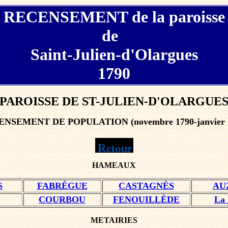
R
ECENSEMENT de la paroisse
de
Saint-Julien-d'Olargues
1790
PAROISSE DE ST-JULIEN-D'OLARGUE
NSEMENT DE POPULATION (novembre 1790-janvier 
HAMEAUX
S
FABRÈGUE
CASTAGNÈS
AU
C
COURBOU
FENOUILLÈDE
La
METAIRIES