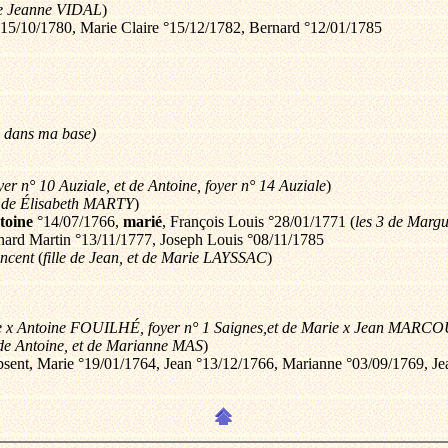
 de Jeanne VIDAL
)
s °15/10/1780, Marie Claire °15/12/1782, Bernard °12/01/1785
as dans ma base)
oyer n° 10 Auziale, et de Antoine, foyer n° 14 Auziale
)
et de Élisabeth MARTY
)
toine
°14/07/1766,
marié
, François Louis °28/01/1771 (
les 3 de Margu
rnard Martin °13/11/1777, Joseph Louis °08/11/1785
incent
(
fille de Jean, et de Marie LAYSSAC
)
ne x Antoine FOUILHÉ, foyer n° 1 Saignes,et de Marie x Jean MARCOU
e de Antoine, et de Marianne MAS
)
absent, Marie °19/01/1764, Jean °13/12/1766, Marianne °03/09/1769, Je