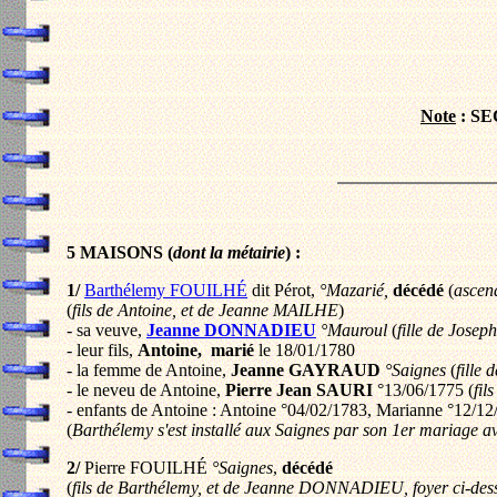
Note
: S
5 MAISONS (
dont la métairie
) :
1/
Barthélemy FOUILHÉ
dit Pérot,
°Mazarié,
décédé
(
ascen
(
fils de Antoine, et de Jeanne MAILHE
)
- sa veuve,
Jeanne DONNADIEU
°Mauroul
(
fille de Josep
- leur fils,
Antoine,
marié
le 18/01/1780
- la femme de Antoine,
Jeanne GAYRAUD
°Saignes
(
fille
- le neveu de Antoine,
Pierre Jean SAURI
°13/06/1775 (
fil
- enfants de Antoine : Antoine °04/02/1783, Marianne °12/12
(
Barthélemy s'est installé aux Saignes par son 1er mariag
2/
Pierre FOUILHÉ
°Saignes
,
décédé
(
fils de Barthélemy, et de Jeanne DONNADIEU, foyer ci-des