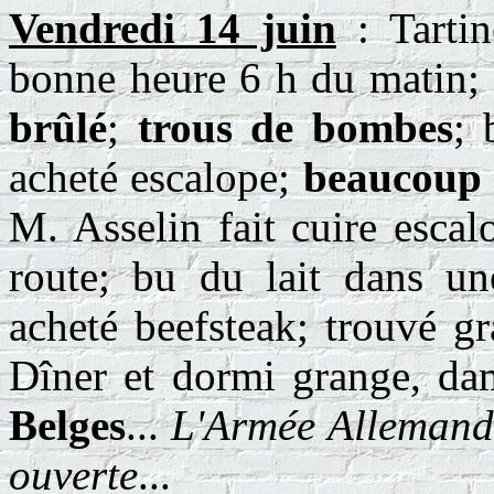
Vendredi 14 juin
: Tartin
bonne heure 6 h du matin;
brûlé
;
trous de bombes
; 
acheté escalope;
beaucoup 
M. Asselin fait cuire esca
route; bu du lait dans u
acheté beefsteak; trouvé gr
Dîner et dormi grange, dam
Belges
...
L'Armée Allemande
ouverte
...