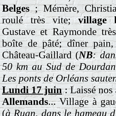
Belges
; Mémère, Christi
roulé très vite;
village
Gustave et Raymonde très f
boîte de pâté; dîner pain
Château-Gaillard (
NB
: dan
50 km au Sud de Dourdan
Les ponts de Orléans saute
Lundi 17 juin
: Laissé nos 
Allemands
... Village à ga
(
à Ruan, dans le hameau d'