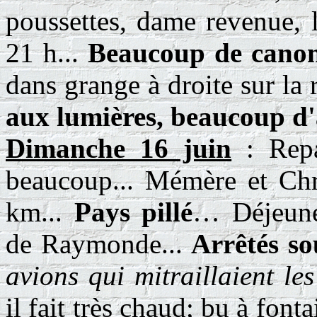
poussettes, dame revenue, 
21 h...
Beaucoup de cano
dans grange à droite sur la
aux lumières, beaucoup d
Dimanche 16 juin
: Repa
beaucoup... Mémère et Chr
km...
Pays pillé
… Déjeuner
de Raymonde...
Arrêtés so
avions qui mitraillaient les
il fait très chaud; bu à font