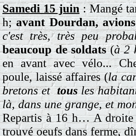
Samedi 15 juin
: Mangé tart
h;
avant Dourdan, avions
c'est très, très peu proba
beaucoup de soldats
(
à 2
en avant avec vélo... Ch
poule, laissé affaires (
la ca
bretons et
tous
les habitant
là, dans une grange, et mon
Repartis à 16 h… A droite
trouvé oeufs dans ferme, dî