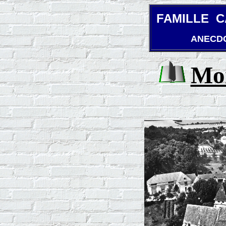
F
AMILLE 
ANECDO
Mor